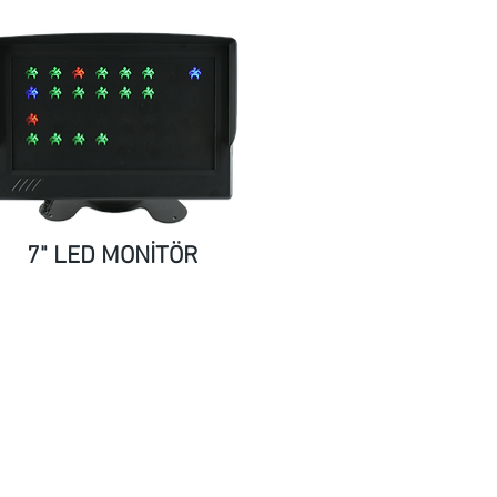
7" LED MONİTÖR
ro im Nahen Osten