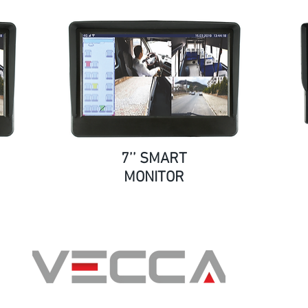
7’’ SMART
MONITOR
Bü